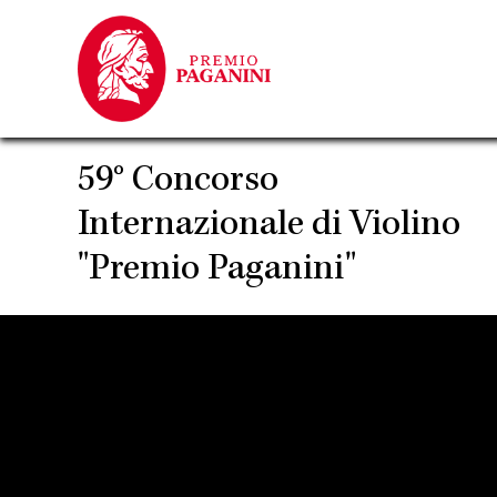
Salta
al
contenuto
principale
59° Concorso
Internazionale di Violino
"Premio Paganini"