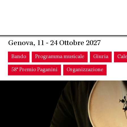
Genova, 11 - 24 Ottobre 2027
Main
Bando
Programma musicale
Giuria
Cal
58° Premio Paganini
Organizzazione
navigation