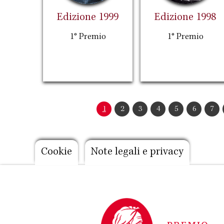
Edizione 1999
Edizione 1998
1° Premio
1° Premio
Paginazione
Pagina
1
Pagina
2
Pagina
3
Pagina
4
Pagina
5
Pagina
6
Pag
7
attuale
Footer
Cookie
Note legali e privacy