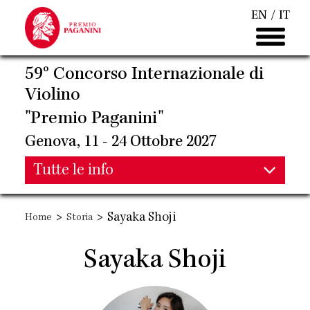
Salta
EN
IT
al
contenuto
principale
59° Concorso Internazionale di
Violino
"Premio Paganini"
Genova, 11 - 24 Ottobre 2027
Main
Tutte le info
Main
navigation
>
>
Sayaka Shoji
Home
Storia
navigation
Sayaka Shoji