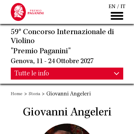
Salta
EN
IT
al
contenuto
principale
59° Concorso Internazionale di
Violino
"Premio Paganini"
Genova, 11 - 24 Ottobre 2027
Main
Tutte le info
Main
navigation
>
>
Giovanni Angeleri
Home
Storia
navigation
Giovanni Angeleri