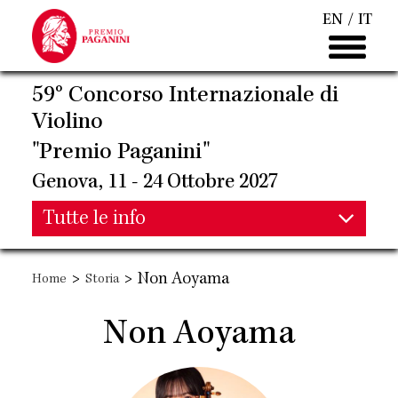
Salta
EN
IT
al
contenuto
principale
59° Concorso Internazionale di
Violino
"Premio Paganini"
Genova, 11 - 24 Ottobre 2027
Main
Tutte le info
Main
navigation
>
>
Non Aoyama
Home
Storia
navigation
Non Aoyama