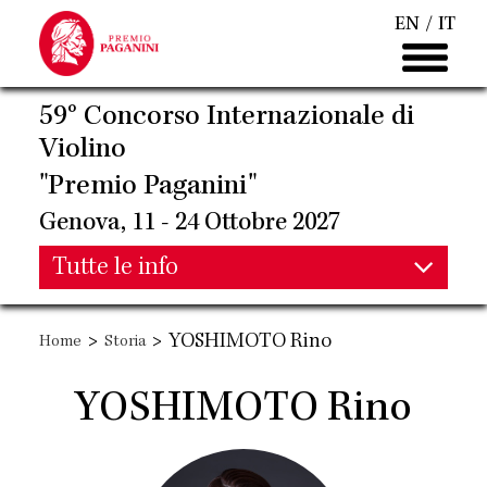
Salta
EN
IT
al
contenuto
principale
59° Concorso Internazionale di
Violino
"Premio Paganini"
Genova, 11 - 24 Ottobre 2027
Main
Tutte le info
Main
navigation
>
>
YOSHIMOTO Rino
Home
Storia
navigation
YOSHIMOTO Rino