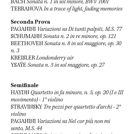
BACH
Sonata n. 1 in sol minore, BWV 1001
TERRANOVA
In a trace of light, fading memories
Seconda Prova
PAGANINI
Variazioni su Di tanti palpiti, M.S. 77
SCHUMANN
Sonata n. 2 in re minore, op. 121
BEETHOVEN
Sonata n. 8 in sol maggiore, op. 30
n. 3
KREISLER
Londonderry air
YSAŸE
Sonata n. 5 in sol maggiore, op. 27
Semifinale
HAYDN
Quartetto in fa minore, n. 5, op. 20 (I e III
movimento) - 1° violino
STRAVINSKY
Tre pezzi per quartetto d’archi - 2°
violino
PAGANINI
Variazioni su Nel cor più non mi
sento, M.S. 44