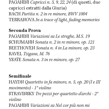
PAGANINI
Capricci n. 5, 9, 22, 24
(di questi, due
capricci estratti dalla Giuria)
BACH
Partita n. 2 in re minore, BWV 1004
TERRANOVA
In a trace of light, fading memories
Seconda Prova
PAGANINI
Variazioni su Le streghe, M.S. 19
SCHUMANN
Sonata n. 2 in re minore, op. 121
BEETHOVEN
Sonata n. 4 in La minore, op. 23
RAVEL
Tzigane, M. 76
YSAŸE
Sonata n. 3 in re minore, op. 27
Semifinale
HAYDN
Quartetto in fa minore, n. 5, op. 20 (I e III
movimento) - 1° violino
STRAVINSKY
Tre pezzi per quartetto d’archi - 2°
violino
PAGANINI
Variazioni su Nel cor più non mi