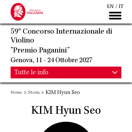
Salta
EN
IT
al
contenuto
principale
59° Concorso Internazionale di
Violino
"Premio Paganini"
Genova, 11 - 24 Ottobre 2027
Main
Tutte le info
Main
navigation
>
>
KIM Hyun Seo
Home
Storia
navigation
KIM Hyun Seo