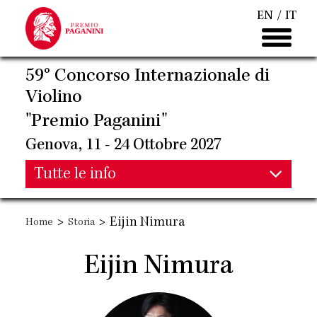
Salta
EN
IT
al
contenuto
principale
59° Concorso Internazionale di
Violino
"Premio Paganini"
Genova, 11 - 24 Ottobre 2027
Main
Tutte le info
Main
navigation
>
>
Eijin Nimura
Home
Storia
navigation
Eijin Nimura