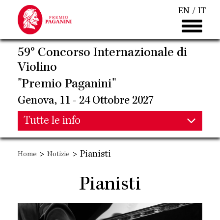
Salta
EN
IT
al
contenuto
principale
59° Concorso Internazionale di
Violino
"Premio Paganini"
Genova, 11 - 24 Ottobre 2027
Main
Tutte le info
Main
navigation
>
>
Pianisti
Home
Notizie
navigation
Pianisti