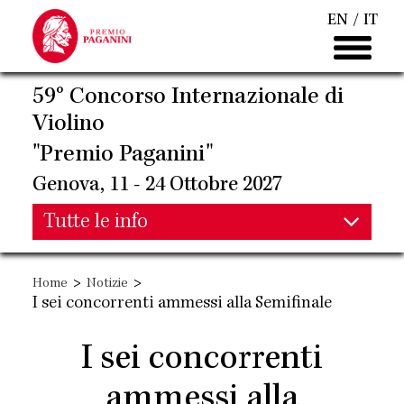
Salta
EN
IT
al
contenuto
principale
59° Concorso Internazionale di
Violino
"Premio Paganini"
Genova, 11 - 24 Ottobre 2027
Main
Tutte le info
Main
navigation
>
>
Home
Notizie
navigation
I sei concorrenti ammessi alla Semifinale
I sei concorrenti
ammessi alla