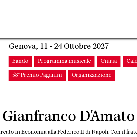
Genova, 11 - 24 Ottobre 2027
Main
Bando
Programma musicale
Giuria
Cal
58° Premio Paganini
Organizzazione
navigation
Gianfranco D'Amato
reato in Economia alla Federico II di Napoli. Con il fra