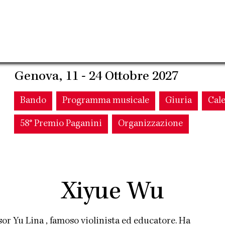
Genova, 11 - 24 Ottobre 2027
Main
Bando
Programma musicale
Giuria
Cal
58° Premio Paganini
Organizzazione
navigation
Xiyue Wu
sor Yu Lina , famoso violinista ed educatore. Ha