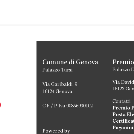
Comune di Genova
Premio
Palazzo D
Palazzo Tursi
Via David
Via Garibaldi, 9
16123 Ge
16124 Genova
Contatti
C.F. / P. Iva 00856930102
Premio P
Posta El
Certific
Paganini
Powered by