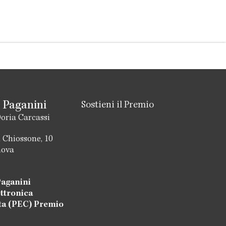
 Paganini
Sostieni il Premio
oria Carcassi
 Chiossone, 10
nova
aganini
ettronica
ata (PEC) Premio