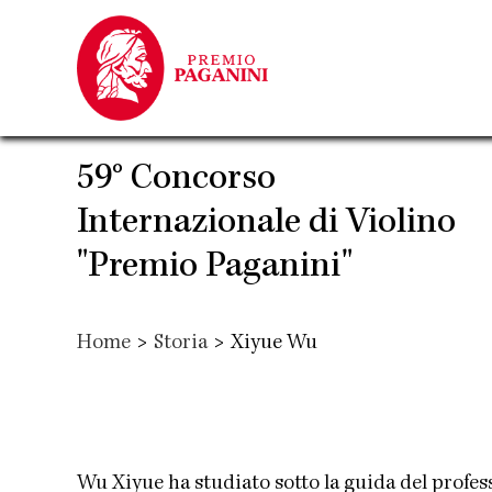
Salta
al
contenuto
principale
59° Concorso
Internazionale di Violino
"Premio Paganini"
Home
>
Storia
>
Xiyue Wu
Wu Xiyue ha studiato sotto la guida del profes