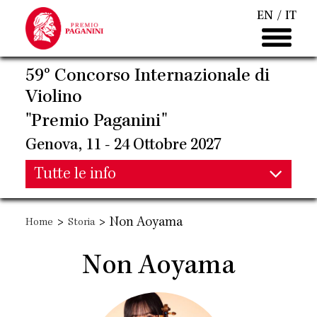
Salta
EN
IT
al
contenuto
principale
59° Concorso Internazionale di
Violino
"Premio Paganini"
Genova, 11 - 24 Ottobre 2027
Main
Tutte le info
Main
navigation
>
>
Non Aoyama
Home
Storia
navigation
Non Aoyama