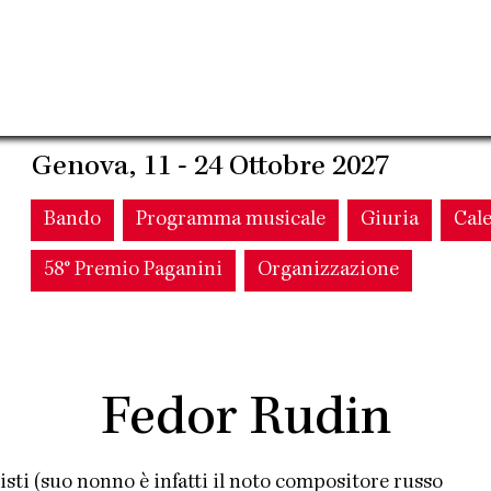
Genova, 11 - 24 Ottobre 2027
Main
Bando
Programma musicale
Giuria
Cal
58° Premio Paganini
Organizzazione
navigation
Fedor Rudin
isti (suo nonno è infatti il noto compositore russo