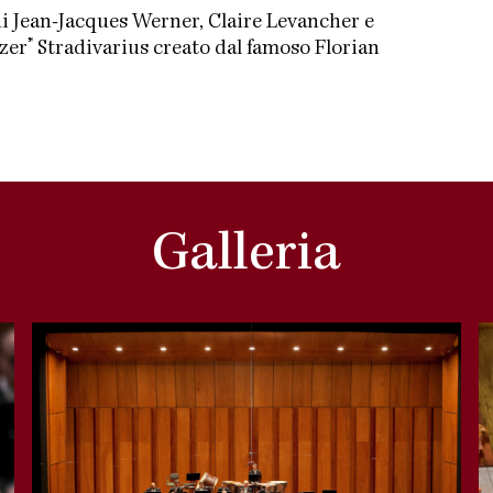
ui Jean-Jacques Werner, Claire Levancher e
er” Stradivarius creato dal famoso Florian
Galleria