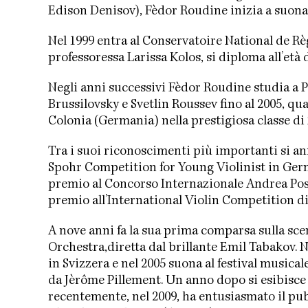
Edison Denisov), Fèdor Roudine inizia a suonare
Nel 1999 entra al Conservatoire National de Règi
professoressa Larissa Kolos, si diploma all’età
Negli anni successivi Fèdor Roudine studia a 
Brussilovsky e Svetlin Roussev fino al 2005, 
Colonia (Germania) nella prestigiosa classe di
Tra i suoi riconoscimenti più importanti si an
Spohr Competition for Young Violinist in Germa
premio al Concorso Internazionale Andrea Posta
premio all’International Violin Competition di
A nove anni fa la sua prima comparsa sulla sce
Orchestra,diretta dal brillante Emil Tabakov. 
in Svizzera e nel 2005 suona al festival musical
da Jèrôme Pillement. Un anno dopo si esibisce
recentemente, nel 2009, ha entusiasmato il p