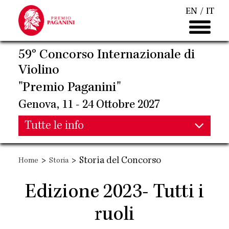
Salta
EN
IT
al
contenuto
principale
59° Concorso Internazionale di
Violino
"Premio Paganini"
Genova, 11 - 24 Ottobre 2027
Main
Tutte le info
Main
navigation
>
>
Storia del Concorso
Home
Storia
navigation
Edizione 2023- Tutti i
ruoli