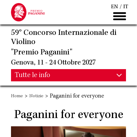
Salta
EN
IT
al
contenuto
principale
59° Concorso Internazionale di
Violino
"Premio Paganini"
Genova, 11 - 24 Ottobre 2027
Main
Tutte le info
Main
navigation
>
>
Paganini for everyone
Home
Notizie
navigation
Paganini for everyone