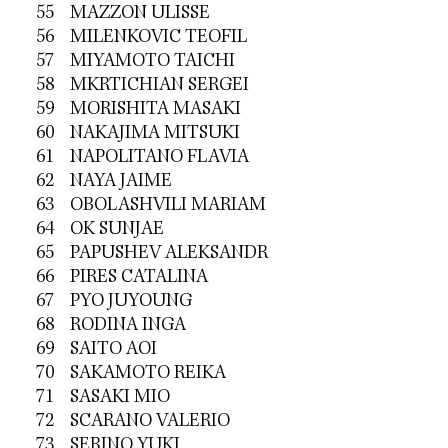
55 MAZZON ULISSE
56 MILENKOVIC TEOFIL
57 MIYAMOTO TAICHI
58 MKRTICHIAN SERGEI
59 MORISHITA MASAKI
60 NAKAJIMA MITSUKI
61 NAPOLITANO FLAVIA
62 NAYA JAIME
63 OBOLASHVILI MARIAM
64 OK SUNJAE
65 PAPUSHEV ALEKSANDR
66 PIRES CATALINA
67 PYO JUYOUNG
68 RODINA INGA
69 SAITO AOI
70 SAKAMOTO REIKA
71 SASAKI MIO
72 SCARANO VALERIO
73 SERINO YUKI