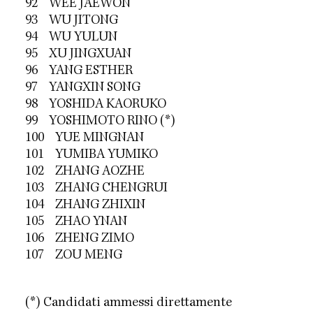
92 WEE JAEWON
93 WU JITONG
94 WU YULUN
95 XU JINGXUAN
96 YANG ESTHER
97 YANGXIN SONG
98 YOSHIDA KAORUKO
99 YOSHIMOTO RINO (*)
100 YUE MINGNAN
101 YUMIBA YUMIKO
102 ZHANG AOZHE
103 ZHANG CHENGRUI
104 ZHANG ZHIXIN
105 ZHAO YNAN
106 ZHENG ZIMO
107 ZOU MENG
(*) Candidati ammessi direttamente