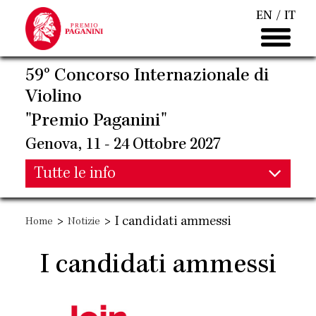
Salta
EN
IT
al
contenuto
principale
59° Concorso Internazionale di
Violino
"Premio Paganini"
Genova, 11 - 24 Ottobre 2027
Main
Tutte le info
Main
navigation
>
>
I candidati ammessi
Home
Notizie
navigation
I candidati ammessi