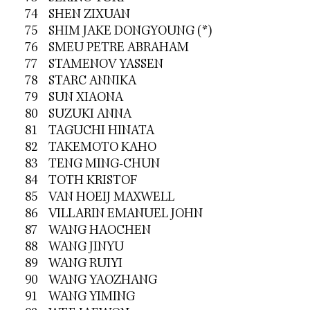
74 SHEN ZIXUAN
75 SHIM JAKE DONGYOUNG (*)
76 SMEU PETRE ABRAHAM
77 STAMENOV YASSEN
78 STARC ANNIKA
79 SUN XIAONA
80 SUZUKI ANNA
81 TAGUCHI HINATA
82 TAKEMOTO KAHO
83 TENG MING-CHUN
84 TOTH KRISTOF
85 VAN HOEIJ MAXWELL
86 VILLARIN EMANUEL JOHN
87 WANG HAOCHEN
88 WANG JINYU
89 WANG RUIYI
90 WANG YAOZHANG
91 WANG YIMING