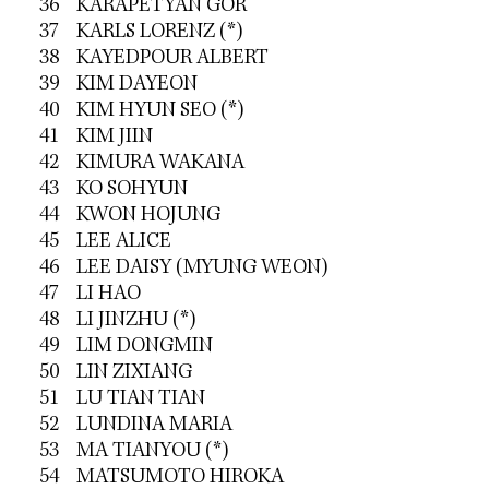
36 KARAPETYAN GOR
37 KARLS LORENZ (*)
38 KAYEDPOUR ALBERT
39 KIM DAYEON
40 KIM HYUN SEO (*)
41 KIM JIIN
42 KIMURA WAKANA
43 KO SOHYUN
44 KWON HOJUNG
45 LEE ALICE
46 LEE DAISY (MYUNG WEON)
47 LI HAO
48 LI JINZHU (*)
49 LIM DONGMIN
50 LIN ZIXIANG
51 LU TIAN TIAN
52 LUNDINA MARIA
53 MA TIANYOU (*)
54 MATSUMOTO HIROKA