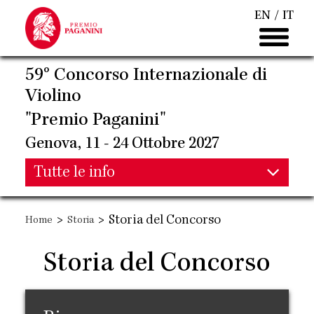
Salta
EN
IT
al
contenuto
principale
59° Concorso Internazionale di
Violino
"Premio Paganini"
Genova, 11 - 24 Ottobre 2027
Main
Tutte le info
Main
navigation
>
>
Storia del Concorso
Home
Storia
navigation
Storia del Concorso