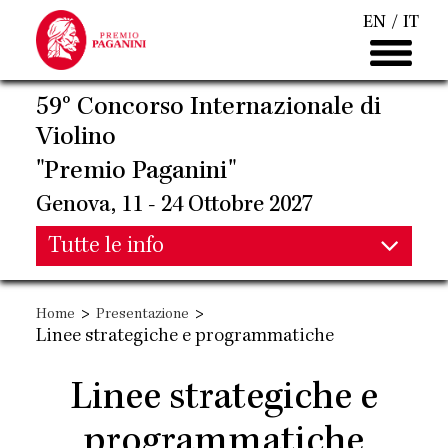
Salta
EN
IT
al
contenuto
principale
59° Concorso Internazionale di
Violino
"Premio Paganini"
Genova, 11 - 24 Ottobre 2027
Main
Tutte le info
Main
navigation
>
>
Home
Presentazione
navigation
Linee strategiche e programmatiche
Linee strategiche e
programmatiche