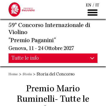
Salta
EN
IT
al
contenuto
principale
59° Concorso Internazionale di
Violino
"Premio Paganini"
Genova, 11 - 24 Ottobre 2027
Main
Tutte le info
Main
navigation
>
>
Storia del Concorso
Home
Storia
navigation
Premio Mario
Ruminelli- Tutte le