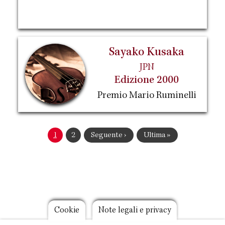
Sayako Kusaka
JPN
Edizione 2000
Premio Mario Ruminelli
Paginazione
Pagina
1
Pagina
2
Pagina
Seguente ›
Ultima
Ultima »
attuale
successiva
pagina
Footer
Cookie
Note legali e privacy