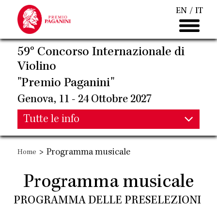
Salta
EN
IT
al
contenuto
principale
59° Concorso Internazionale di
Violino
"Premio Paganini"
Genova, 11 - 24 Ottobre 2027
Main
Tutte le info
Main
navigation
>
Programma musicale
Home
navigation
Programma musicale
PROGRAMMA DELLE PRESELEZIONI