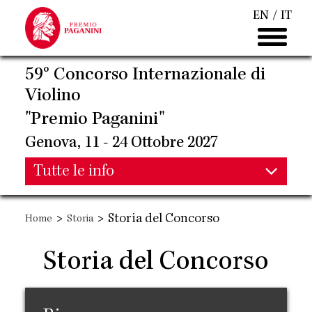
Salta
EN
IT
al
contenuto
principale
59° Concorso Internazionale di
Violino
"Premio Paganini"
Genova, 11 - 24 Ottobre 2027
Main
Tutte le info
Main
navigation
>
>
Storia del Concorso
Home
Storia
navigation
Storia del Concorso