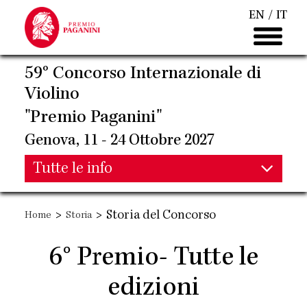
Salta
EN
IT
al
contenuto
principale
59° Concorso Internazionale di
Violino
"Premio Paganini"
Genova, 11 - 24 Ottobre 2027
Main
Tutte le info
Main
navigation
>
>
Storia del Concorso
Home
Storia
navigation
6° Premio- Tutte le
edizioni