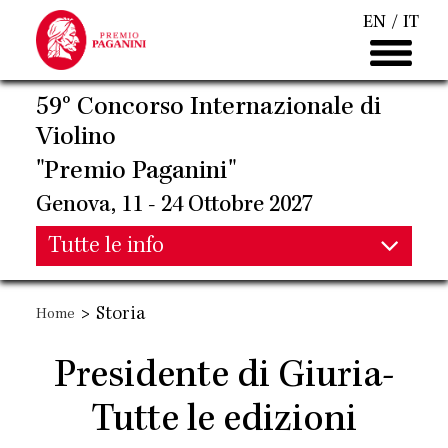
Salta
EN
IT
al
contenuto
principale
59° Concorso Internazionale di
Violino
"Premio Paganini"
Genova, 11 - 24 Ottobre 2027
Main
Tutte le info
Main
navigation
>
Storia
Home
navigation
Presidente di Giuria-
Tutte le edizioni