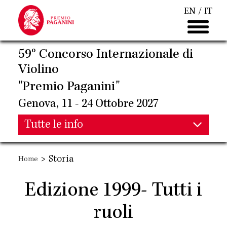
Salta
EN
IT
al
contenuto
principale
59° Concorso Internazionale di
Violino
"Premio Paganini"
Genova, 11 - 24 Ottobre 2027
Main
Tutte le info
Main
navigation
>
Storia
Home
navigation
Edizione 1999- Tutti i
ruoli