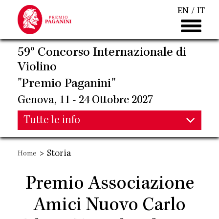
Salta
EN
IT
al
contenuto
principale
59° Concorso Internazionale di
Violino
"Premio Paganini"
Genova, 11 - 24 Ottobre 2027
Main
Tutte le info
Main
navigation
>
Storia
Home
navigation
Premio Associazione
Amici Nuovo Carlo