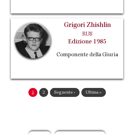
Grigori Zhishlin
RUS
Edizione 1985
Componente della Giuria
Paginazione
Pagina
1
Pagina
2
Pagina
Seguente ›
Ultima
Ultima »
attuale
successiva
pagina