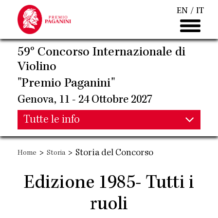
Salta
EN
IT
al
contenuto
principale
59° Concorso Internazionale di
Violino
"Premio Paganini"
Genova, 11 - 24 Ottobre 2027
Main
Tutte le info
Main
navigation
>
>
Storia del Concorso
Home
Storia
navigation
Edizione 1985- Tutti i
ruoli