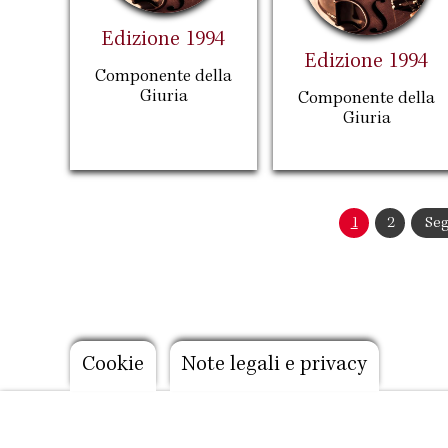
Edizione 1994
Edizione 1994
Componente della
Giuria
Componente della
Giuria
Paginazione
Pagina
1
Pagina
2
Pag
Seg
attuale
suc
Footer
Cookie
Note legali e privacy