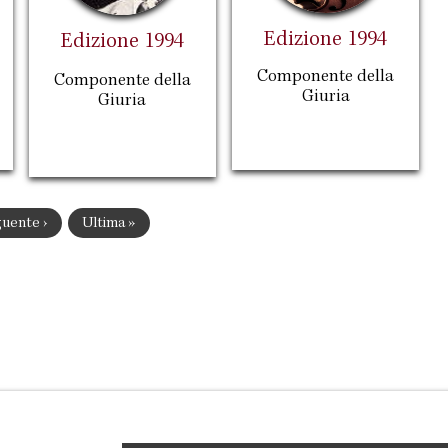
Edizione 1994
Edizione 1994
Componente della
Componente della
Giuria
Giuria
ina
uente ›
Ultima
Ultima »
cessiva
pagina