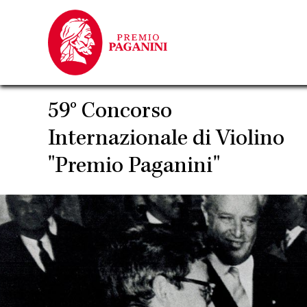
Salta
al
contenuto
principale
59° Concorso
Internazionale di Violino
"Premio Paganini"