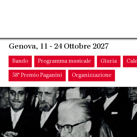
Genova, 11 - 24 Ottobre 2027
Main
Bando
Programma musicale
Giuria
Cal
58° Premio Paganini
Organizzazione
navigation