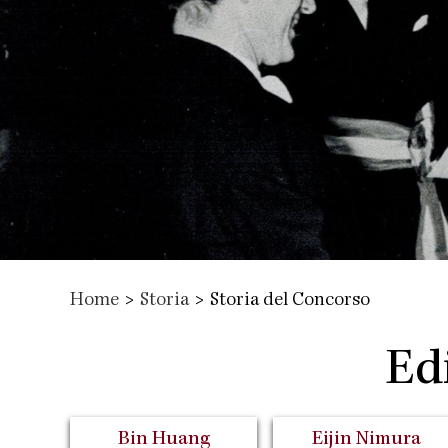
Home
>
Storia
>
Storia del Concorso
Edi
Bin Huang
Eijin Nimura