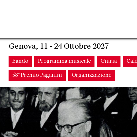
Genova, 11 - 24 Ottobre 2027
Main
Bando
Programma musicale
Giuria
Cal
58° Premio Paganini
Organizzazione
navigation