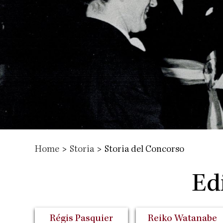
Home
>
Storia
>
Storia del Concorso
Edi
Régis Pasquier
Reiko Watanabe