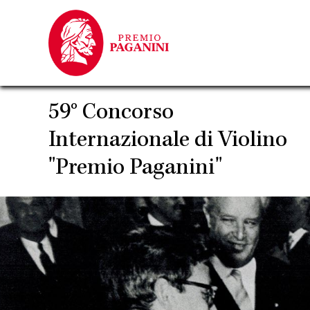
Salta
al
contenuto
principale
59° Concorso
Internazionale di Violino
"Premio Paganini"