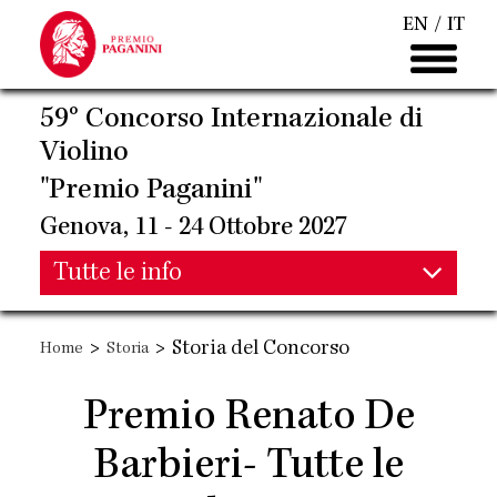
Salta
EN
IT
al
contenuto
principale
59° Concorso Internazionale di
Violino
"Premio Paganini"
Genova, 11 - 24 Ottobre 2027
Main
Tutte le info
Main
navigation
>
>
Storia del Concorso
Home
Storia
navigation
Premio Renato De
Barbieri- Tutte le