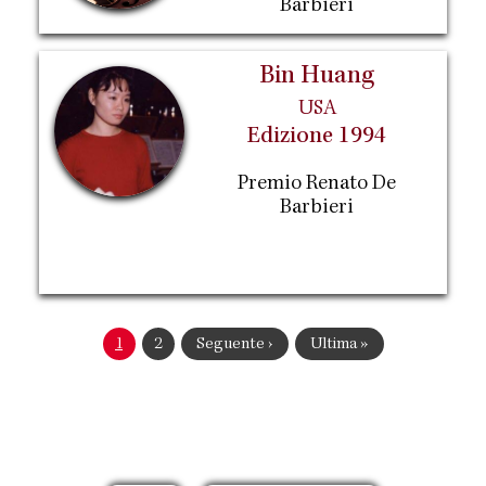
Barbieri
Bin Huang
USA
Edizione 1994
Premio Renato De
Barbieri
Paginazione
Pagina
1
Pagina
2
Pagina
Seguente ›
Ultima
Ultima »
attuale
successiva
pagina