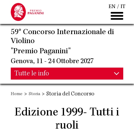
Salta
EN
IT
al
contenuto
principale
59° Concorso Internazionale di
Violino
"Premio Paganini"
Genova, 11 - 24 Ottobre 2027
Main
Tutte le info
Main
navigation
>
>
Storia del Concorso
Home
Storia
navigation
Edizione 1999- Tutti i
ruoli