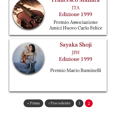
Francesco Manara
ITA
Edizione 1999
Premio Associazione
Amici Nuovo Carlo Felice
Sayaka Shoji
JPN
Edizione 1999
Premio Mario Ruminelli
Paginazione
Prima
« Prima
Pagina
‹ Precedente
Pagina
1
Pagina
2
pagina
precedente
attuale