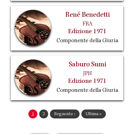
René Benedetti
FRA
Edizione 1971
Componente della Giuria
Saburo Sumi
JPN
Edizione 1971
Componente della Giuria
Paginazione
Pagina
1
Pagina
2
Pagina
Seguente ›
Ultima
Ultima »
attuale
successiva
pagina