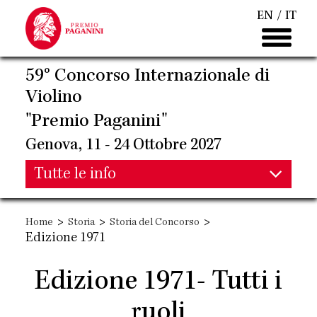
Salta
EN
IT
al
contenuto
principale
59° Concorso Internazionale di
Violino
"Premio Paganini"
Genova, 11 - 24 Ottobre 2027
Main
Tutte le info
Main
navigation
>
>
>
Home
Storia
Storia del Concorso
navigation
Edizione 1971
Edizione 1971- Tutti i
ruoli