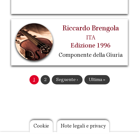
Riccardo Brengola
ITA
Edizione 1996
Componente della Giuria
Paginazione
Pagina
1
Pagina
2
Pagina
Seguente ›
Ultima
Ultima »
attuale
successiva
pagina
Footer
Cookie
Note legali e privacy