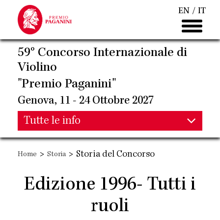
Salta
EN
IT
al
contenuto
principale
59° Concorso Internazionale di
Violino
"Premio Paganini"
Genova, 11 - 24 Ottobre 2027
Main
Tutte le info
Main
navigation
>
>
Storia del Concorso
Home
Storia
navigation
Edizione 1996- Tutti i
ruoli