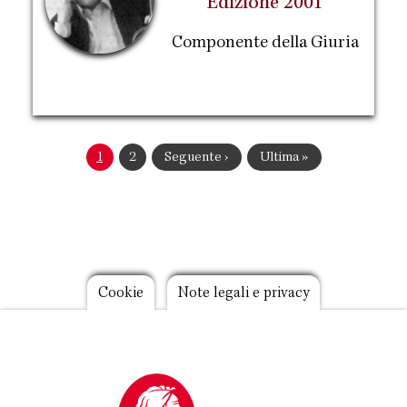
Edizione 2001
Componente della Giuria
Paginazione
Pagina
1
Pagina
2
Pagina
Seguente ›
Ultima
Ultima »
attuale
successiva
pagina
Footer
Cookie
Note legali e privacy