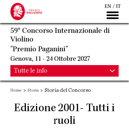
Salta
EN
IT
al
contenuto
principale
59° Concorso Internazionale di
Violino
"Premio Paganini"
Genova, 11 - 24 Ottobre 2027
Main
Tutte le info
Main
navigation
>
>
Storia del Concorso
Home
Storia
navigation
Edizione 2001- Tutti i
ruoli