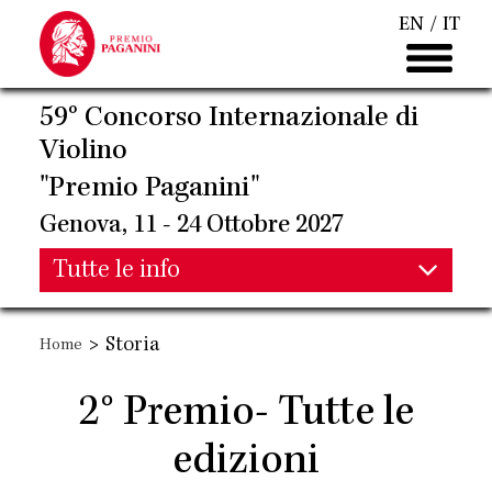
Salta
EN
IT
al
contenuto
principale
59° Concorso Internazionale di
Violino
"Premio Paganini"
Genova, 11 - 24 Ottobre 2027
Main
Tutte le info
Main
navigation
>
Storia
Home
navigation
2° Premio- Tutte le
edizioni