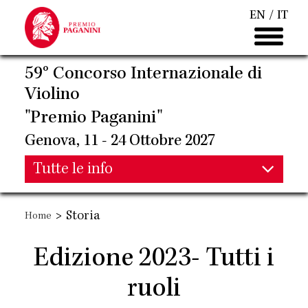
Salta
EN
IT
al
contenuto
principale
59° Concorso Internazionale di
Violino
"Premio Paganini"
Genova, 11 - 24 Ottobre 2027
Main
Tutte le info
Main
navigation
>
Storia
Home
navigation
Edizione 2023- Tutti i
ruoli