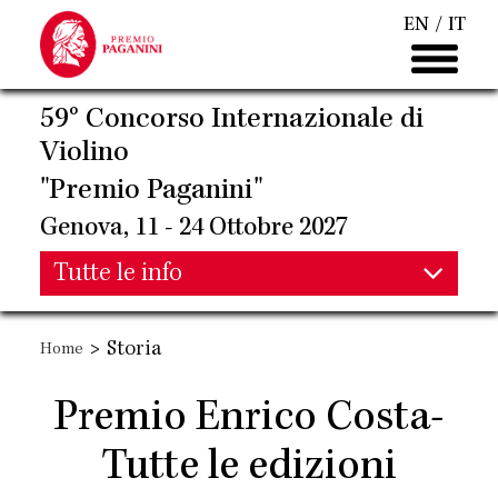
Salta
EN
IT
al
contenuto
principale
59° Concorso Internazionale di
Violino
"Premio Paganini"
Genova, 11 - 24 Ottobre 2027
Main
Tutte le info
Main
navigation
>
Storia
Home
navigation
Premio Enrico Costa-
Tutte le edizioni