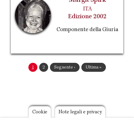
Margit Spirk
ITA
Edizione 2002
Componente della Giuria
Paginazione
Pagina
1
Pagina
2
Pagina
Seguente ›
Ultima
Ultima »
attuale
successiva
pagina
Footer
Cookie
Note legali e privacy