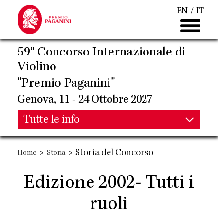
Salta
EN
IT
al
contenuto
principale
59° Concorso Internazionale di
Violino
"Premio Paganini"
Genova, 11 - 24 Ottobre 2027
Main
Tutte le info
Main
navigation
>
>
Storia del Concorso
Home
Storia
navigation
Edizione 2002- Tutti i
ruoli