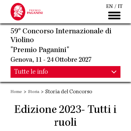
Salta
EN
IT
al
contenuto
principale
59° Concorso Internazionale di
Violino
"Premio Paganini"
Genova, 11 - 24 Ottobre 2027
Main
Tutte le info
Main
navigation
>
>
Storia del Concorso
Home
Storia
navigation
Edizione 2023- Tutti i
ruoli