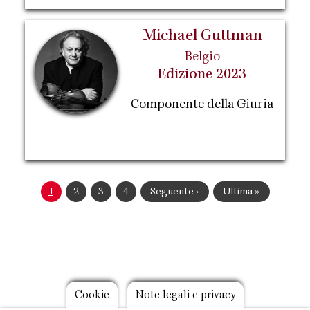
Michael Guttman
Belgio
Edizione 2023
Componente della Giuria
Paginazione
Pagina
1
Pagina
2
Pagina
3
Pagina
4
Pagina
Seguente ›
Ultima
Ultima »
attuale
successiva
pagina
Footer
Cookie
Note legali e privacy