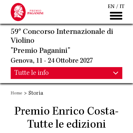
Salta
EN
IT
al
contenuto
principale
59° Concorso Internazionale di
Violino
"Premio Paganini"
Genova, 11 - 24 Ottobre 2027
Main
Tutte le info
Main
navigation
>
Storia
Home
navigation
Premio Enrico Costa-
Tutte le edizioni