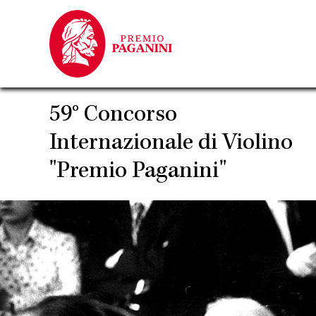
Salta
al
contenuto
principale
59° Concorso
Internazionale di Violino
"Premio Paganini"