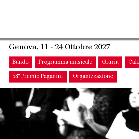
Genova, 11 - 24 Ottobre 2027
Main
Bando
Programma musicale
Giuria
Cal
58° Premio Paganini
Organizzazione
navigation