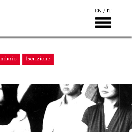
EN
IT
endario
Iscrizione