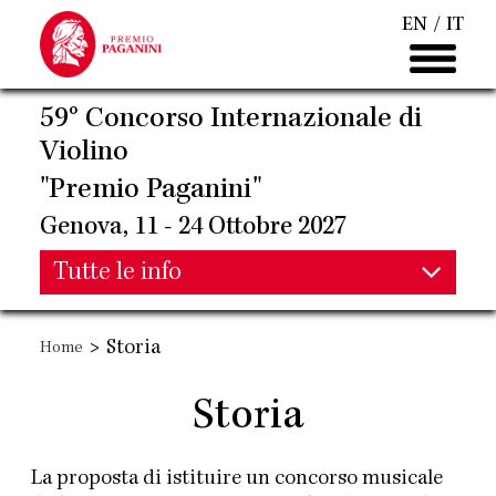
Salta
EN
IT
al
contenuto
principale
59° Concorso Internazionale di
Violino
"Premio Paganini"
Genova, 11 - 24 Ottobre 2027
Main
Tutte le info
Main
navigation
>
Storia
Home
navigation
Storia
La proposta di istituire un concorso musicale